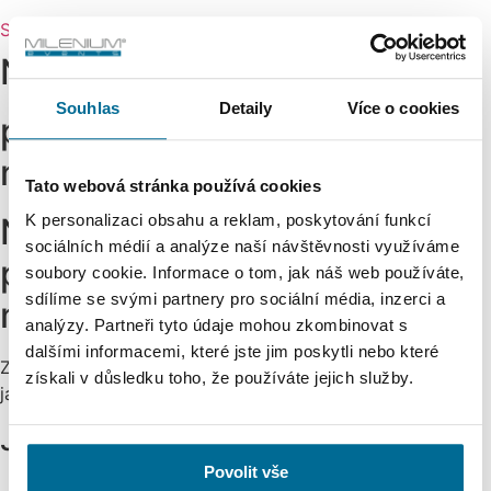
Stáhnout checklist
Náš doporučený postup:
Souhlas
Detaily
Více o cookies
práce v paralelních
mantinelech
Tato webová stránka používá cookies
Náš doporučený postup:
K personalizaci obsahu a reklam, poskytování funkcí
sociálních médií a analýze naší návštěvnosti využíváme
práce v paralelních
soubory cookie. Informace o tom, jak náš web používáte,
sdílíme se svými partnery pro sociální média, inzerci a
mantinelech
analýzy. Partneři tyto údaje mohou zkombinovat s
dalšími informacemi, které jste jim poskytli nebo které
Z dlouhodobé praxe
plánování a realizace eventů
se nám
získali v důsledku toho, že používáte jejich služby.
jako nejfunkčnější řešení osvědčil kombinovaný přístup.
Jak vypadá:
Povolit vše
Ujasníme základní cíle eventu.