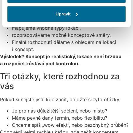
Stanovíme si mantinely (termín, rozpočet, počet
hostů).
Upravit
Současně:
mapujeme vhodné typy lokací,
rozpracováváme možné konceptové směry.
Finální rozhodnutí děláme s ohledem na lokaci
i koncept.
Výsledek? Koncept je realistický, lokace není brzdou
a rozpočet zůstává pod kontrolou.
Tři otázky, které rozhodnou za
vás
Pokud si nejste jistí, kde začít, položte si tyto otázky:
Je pro nás důležitější sdělení, nebo místo?
Máme pevně daný termín, nebo flexibilitu?
Chceme spíš „wow efekt“, nebo bezchybný průběh?
Odpovědi velmi rychle ukážou, zda začít konceptem,