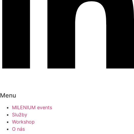
Menu
MILENIUM events
Služby
Workshop
O nás