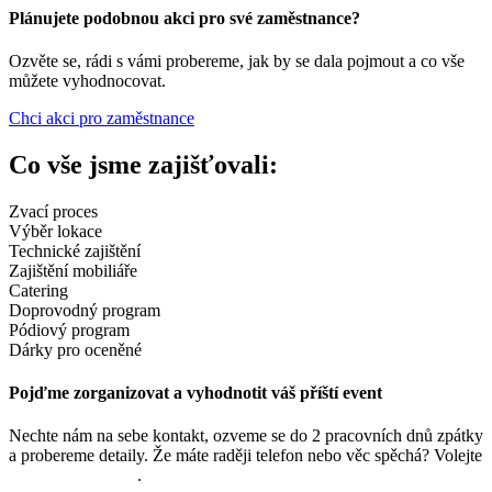
Plánujete podobnou akci pro své zaměstnance?
Ozvěte se, rádi s vámi probereme, jak by se dala pojmout a co vše
můžete vyhodnocovat.
Chci akci pro zaměstnance
Co vše jsme zajišťovali:
Zvací proces
Výběr lokace
Technické zajištění
Zajištění mobiliáře
Catering
Doprovodný program
Pódiový program
Dárky pro oceněné
Pojďme zorganizovat a vyhodnotit váš příští event
Nechte nám na sebe kontakt, ozveme se do 2 pracovních dnů zpátky
a probereme detaily. Že máte raději telefon nebo věc spěchá? Volejt
e
+420 737 500 088
.