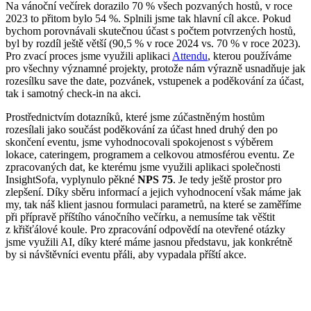
Na vánoční večírek dorazilo 70 % všech pozvaných hostů, v roce
2023 to přitom bylo 54 %. Splnili jsme tak hlavní cíl akce. Pokud
bychom porovnávali skutečnou účast s počtem potvrzených hostů,
byl by rozdíl ještě větší (90,5 % v roce 2024 vs. 70 % v roce 2023).
Pro zvací proces jsme využili aplikaci
Attendu
, kterou používáme
pro všechny významné projekty, protože nám výrazně usnadňuje jak
rozesílku save the date, pozvánek, vstupenek a poděkování za účast,
tak i samotný check-in na akci.
Prostřednictvím dotazníků, které jsme zúčastněným hostům
rozesílali jako součást poděkování za účast hned druhý den po
skončení eventu, jsme vyhodnocovali spokojenost s výběrem
lokace, cateringem, programem a celkovou atmosférou eventu. Ze
zpracovaných dat, ke kterému jsme využili aplikaci společnosti
InsightSofa, vyplynulo pěkné
NPS 75
. Je tedy ještě prostor pro
zlepšení. Díky sběru informací a jejich vyhodnocení však máme jak
my, tak náš klient jasnou formulaci parametrů, na které se zaměříme
při přípravě příštího vánočního večírku, a nemusíme tak věštit
z křišťálové koule. Pro zpracování odpovědí na otevřené otázky
jsme využili AI, díky které máme jasnou představu, jak konkrétně
by si návštěvníci eventu přáli, aby vypadala příští akce.