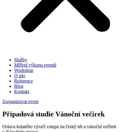
Služby
Měření výkonu eventů
Workshop
O nás
Reference
Blog
Kontakt
Zorganizovat event
Případová studie Vánoční večírek
Oslava kulatého výročí vstupu na český trh a vánoční večírek
v Národním muzeu