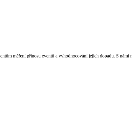
entům měření přínosu eventů a vyhodnocování jejich dopadu. S námi nez